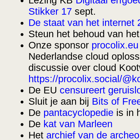
Lezing KB
Digitaal erfgo
Stikker 17
sept.
De staat van het internet
Steun het behoud van he
Onze sponsor
procolix.eu
Nederlandse cloud oplossi
discussie over cloud Koo
https://procolix.social/
De EU
censureert geruisl
Sluit je aan bij
Bits of Fr
De
pantacyclopedie
is in 
De
kat van Marleen
Het
archief van de archeo