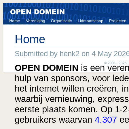
Home
Vereniging
Organisatie
Lidmaatschap
Projecten
Home
Submitted by henk2 on 4 May 2026
© 2001 - 2026 
OPEN DOMEIN
is een vereni
hulp van sponsors, voor led
het internet willen creëren, 
waarbij vernieuwing, expres
eerste plaats komen. Op 1-2
gebruikers waarvan
4.307
ee