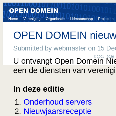
Home
Vereniging
Organisatie
Lidmaatschap
Projecten
OPEN DOMEIN nieuws
Submitted by webmaster on 15 Dec
© 2001 - 2026 
U ontvangt Open Domein Ni
een de diensten van vereni
In deze editie
Onderhoud servers
Nieuwjaarsreceptie