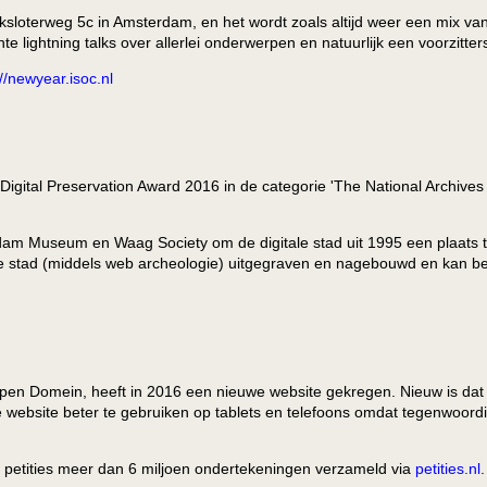
Buiksloterweg 5c in Amsterdam, en het wordt zoals altijd weer een mix v
te lightning talks over allerlei onderwerpen en natuurlijk een voorzitt
://newyear.isoc.nl
gital Preservation Award 2016 in de categorie 'The National Archives 
am Museum en Waag Society om de digitale stad uit 1995 een plaats t
e stad (middels web archeologie) uitgegraven en nagebouwd en kan b
Open Domein, heeft in 2016 een nieuwe website gekregen. Nieuw is dat h
 website beter te gebruiken op tablets en telefoons omdat tegenwoordig
 petities meer dan 6 miljoen ondertekeningen verzameld via
petities.nl
.