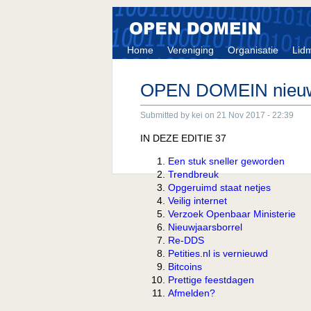
Home
Vereniging
Organisatie
Lid
OPEN DOMEIN nieuw
Submitted by kei on 21 Nov 2017 - 22:39
IN DEZE EDITIE 37
Een stuk sneller geworden
Trendbreuk
Opgeruimd staat netjes
Veilig internet
Verzoek Openbaar Ministerie
Nieuwjaarsborrel
Re-DDS
Petities.nl is vernieuwd
Bitcoins
Prettige feestdagen
Afmelden?