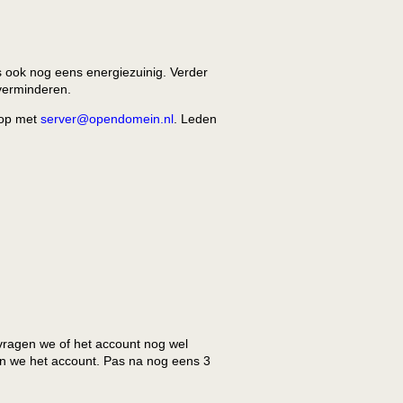
s ook nog eens energiezuinig. Verder
verminderen.
 op met
server@opendomein.nl
. Leden
 vragen we of het account nog wel
en we het account. Pas na nog eens 3