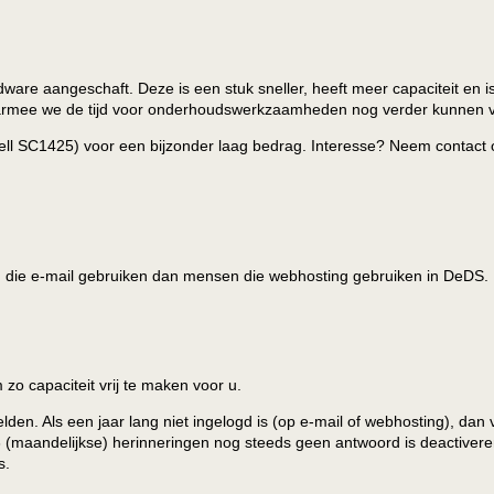
are aangeschaft. Deze is een stuk sneller, heeft meer capaciteit en i
 waarmee we de tijd voor onderhoudswerkzaamheden nog verder kunnen 
ll SC1425) voor een bijzonder laag bedrag. Interesse? Neem contact
n die e-mail gebruiken dan mensen die webhosting gebruiken in DeDS.
o capaciteit vrij te maken voor u.
lden. Als een jaar lang niet ingelogd is (op e-mail of webhosting), dan
3 (maandelijkse) herinneringen nog steeds geen antwoord is deactiver
s.