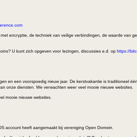
nference.com
g met encryptie, de techniek van veilige verbindingen, de waarde van ge
itcoins? U kunt zich opgeven voor lezingen, discussies e.d. op
https://bi
en en een voorspoedig nieuw jaar. De kerstvakantie is traditioneel één
van onze diensten. We verwachten weer veel mooie nieuwe websites.
el mooie nieuwe websites.
eDS account heeft aangemaakt bij vereniging Open Domein.