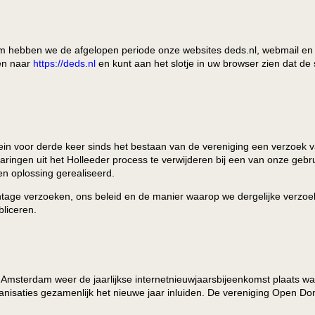
rom hebben we de afgelopen periode onze websites deds.nl, webmail e
een naar
https://deds.nl
en kunt aan het slotje in uw browser zien dat de s
 voor derde keer sinds het bestaan van de vereniging een verzoek van
ingen uit het Holleeder process te verwijderen bij een van onze gebru
en oplossing gerealiseerd.
rcentage verzoeken, ons beleid en de manier waarop we dergelijke ver
bliceren.
 Amsterdam weer de jaarlijkse internetnieuwjaarsbijeenkomst plaats w
ganisaties gezamenlijk het nieuwe jaar inluiden. De vereniging Open D